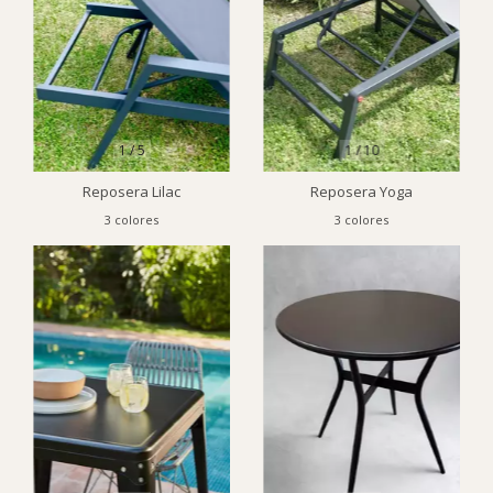
1
/
5
1
/
10
Reposera Lilac
Reposera Yoga
3 colores
3 colores