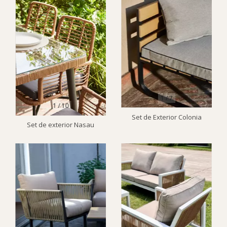
1
/
7
1
/
10
Set de Exterior Colonia
Set de exterior Nasau