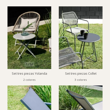
1
/
10
1
/
10
Set tres piezas Yolanda
Set tres piezas Collet
2 colores
3 colores