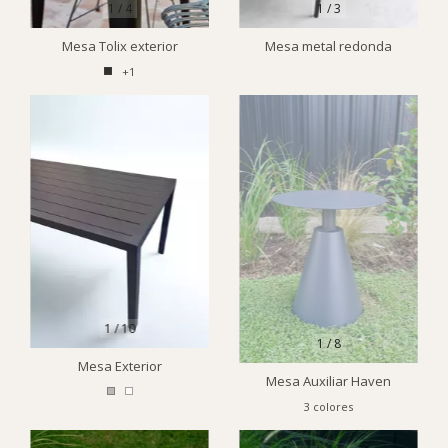
1
/
4
1
/
3
Mesa Tolix exterior
Mesa metal redonda
+1
1
/
10
1
/
8
Mesa Exterior
Mesa Auxiliar Haven
3 colores