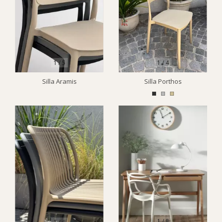
1
/
5
1
/
4
Silla Aramis
Silla Porthos
1
/
8