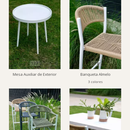
1
/
3
1
/
8
Mesa Auxiliar de Exterior
Banqueta Almelo
3 colores