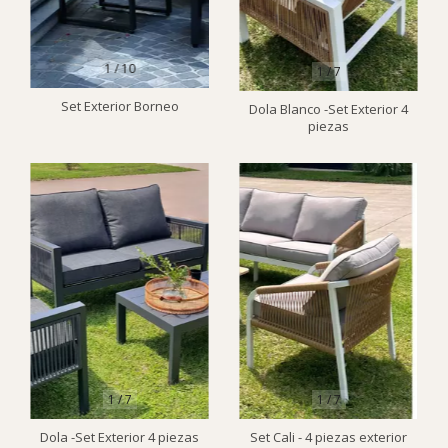
1
/
10
1
/
7
Set Exterior Borneo
Dola Blanco -Set Exterior 4
piezas
1
/
7
1
/
7
Dola -Set Exterior 4 piezas
Set Cali - 4 piezas exterior