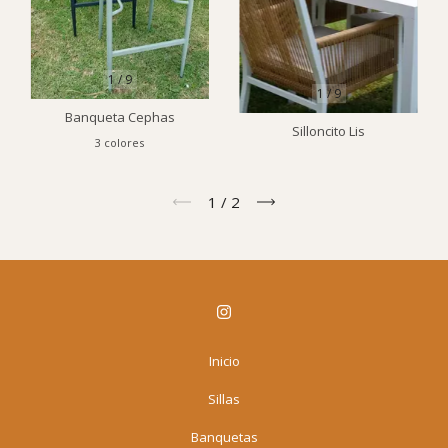
1
/
9
1
/
9
Banqueta Cephas
Silloncito Lis
3 colores
1
/
2
Inicio
Sillas
Banquetas